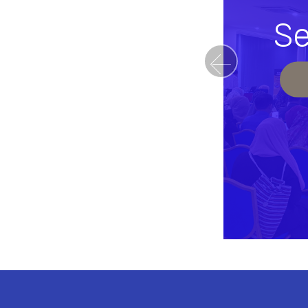
Se
Previou